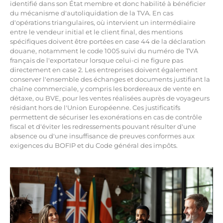
identifié dans son État membre et donc habilité à bénéficier
du mécanisme d'autoliquidation de la TVA. En cas
d'opérations triangulaires, où intervient un intermédiaire
entre le vendeur initial et le client final, des mentions
spécifiques doivent être portées en case 44 de la déclaration
douane, notamment le code 1005 suivi du numéro de TVA
français de l'exportateur lorsque celui-ci ne figure pas
directement en case 2. Les entreprises doivent également
conserver l'ensemble des échanges et documents justifiant la
chaîne commerciale, y compris les bordereaux de vente en
détaxe, ou BVE, pour les ventes réalisées auprès de voyageurs
résidant hors de l'Union Européenne. Ces justificatifs
permettent de sécuriser les exonérations en cas de contrôle
fiscal et d'éviter les redressements pouvant résulter d'une
absence ou d'une insuffisance de preuves conformes aux
exigences du BOFIP et du Code général des impôts.