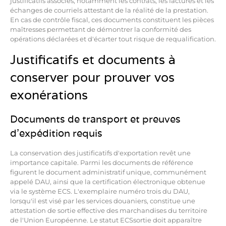
justificatifs associés, notamment les contrats, les factures et les
échanges de courriels attestant de la réalité de la prestation.
En cas de contrôle fiscal, ces documents constituent les pièces
maîtresses permettant de démontrer la conformité des
opérations déclarées et d'écarter tout risque de requalification.
Justificatifs et documents à
conserver pour prouver vos
exonérations
Documents de transport et preuves
d'expédition requis
La conservation des justificatifs d'exportation revêt une
importance capitale. Parmi les documents de référence
figurent le document administratif unique, communément
appelé DAU, ainsi que la certification électronique obtenue
via le système ECS. L'exemplaire numéro trois du DAU,
lorsqu'il est visé par les services douaniers, constitue une
attestation de sortie effective des marchandises du territoire
de l'Union Européenne. Le statut ECSsortie doit apparaître