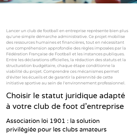
Lancer un club de football en entreprise représente bien plus
qu'une simple démarche administrative. Ce projet mobilise
des ressources humaines et financières, tout en nécessitant
une compréhension approfondie des règles imposées par la
Fédération Française de Football et les instances publiques.
Entre les déclarations officielles, la rédaction des statuts et la
structuration budgétaire, chaque étape conditionne la
viabilité du projet. Comprendre ces mécanismes permet
d'éviter les écueils et de garantir la pérennité de cette
initiative sportive au sein de l'environnement professionnel.
Choisir le statut juridique adapté
à votre club de foot d'entreprise
Association loi 1901 : la solution
privilégiée pour les clubs amateurs