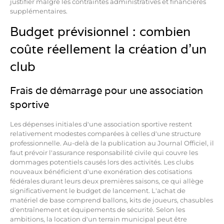
justifier malgré les contraintes administratives et financières
supplémentaires.
Budget prévisionnel : combien
coûte réellement la création d'un
club
Frais de démarrage pour une association
sportive
Les dépenses initiales d'une association sportive restent
relativement modestes comparées à celles d'une structure
professionnelle. Au-delà de la publication au Journal Officiel, il
faut prévoir l'assurance responsabilité civile qui couvre les
dommages potentiels causés lors des activités. Les clubs
nouveaux bénéficient d'une exonération des cotisations
fédérales durant leurs deux premières saisons, ce qui allège
significativement le budget de lancement. L'achat de
matériel de base comprend ballons, kits de joueurs, chasubles
d'entraînement et équipements de sécurité. Selon les
ambitions, la location d'un terrain municipal peut être