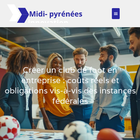
Créer un club de foot en
entreprise : coûts réels et
obligations vis-à-vis des instances
fédérales