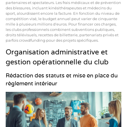
partenaires et spectateurs. Les frais médicaux et de prévention
des blessures, incluant kinésithérapeutes et médecins du
sport, alourdissent encore la facture. En fonction du niveau de
compétition visé, le budget annuel peut varier de cinquante
mille à plusieurs millions d'euros. Pour financer ces charges,
les clubs professionnels combinent subventions publiques,
droits télévisuels, recettes de billetterie, partenariats privés et
parfois crowdfunding pour des projets spécifiques.
Organisation administrative et
gestion opérationnelle du club
Rédaction des statuts et mise en place du
règlement intérieur